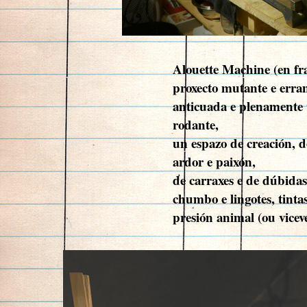
Alouette Machine (en fr
proxecto mutante e erra
anticuada e plenamente 
rodante,
un espazo de creación, d
ardor e paixón,
de carraxes e de dúbidas
chumbo e lingotes, tinta
presión animal (ou viceve